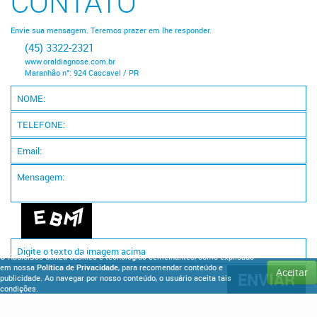
CONTATO
Envie sua mensagem. Teremos prazer em lhe responder.
(45) 3322-2321
www.oraldiagnose.com.br
Maranhão n°: 924 Cascavel / PR
O RadioiDoc utiliza cookies e tecnologias semelhantes, como explicado
em nossa
Política de Privacidade
, para recomendar conteúdo e
Aceitar
publicidade. Ao navegar por nosso conteúdo, o usuário aceita tais
condições.